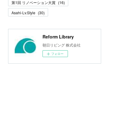
第1回 リノベーション大賞
(
16
)
Asahi-Lv.Style
(
30
)
Reform Library
朝日リビング 株式会社
フォロー