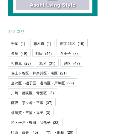
カテゴリ
千葉
(
1
)
志木市
(
1
)
東京 23区
(
16
)
多摩
(
49
)
町田
(
44
)
八王子
(
7
)
相模原
(
28
)
旭区
(
31
)
緑区
(
47
)
保土ヶ谷区・神奈川区・南区
(
21
)
金沢区・磯子区・港南区・戸塚区
(
29
)
川崎・都筑区・青葉区
(
8
)
藤沢・茅ヶ崎・平塚
(
37
)
横須賀・三浦・逗子
(
3
)
柏・松戸・野田・我孫子
(
22
)
印西・白井
(
45
)
市川・船橋
(
20
)