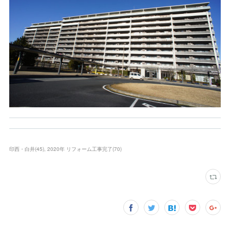
印西・白井
(
45
)
2020年 リフォーム工事完了
(
70
)