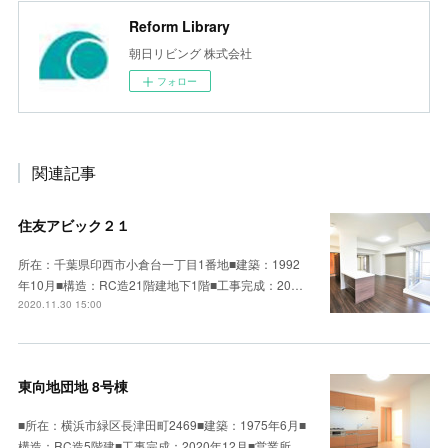
Reform Library
朝日リビング 株式会社
フォロー
関連記事
住友アビック２１
所在：千葉県印西市小倉台一丁目1番地■建築：1992
年10月■構造：RC造21階建地下1階■工事完成：20…
2020.11.30 15:00
東向地団地 8号棟
■所在：横浜市緑区長津田町2469■建築：1975年6月■
構造：RC造5階建■工事完成：2020年12月■営業所…