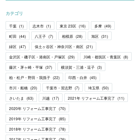
カテゴリ
千葉
(
1
)
志木市
(
1
)
東京 23区
(
16
)
多摩
(
49
)
町田
(
44
)
八王子
(
7
)
相模原
(
28
)
旭区
(
31
)
緑区
(
47
)
保土ヶ谷区・神奈川区・南区
(
21
)
金沢区・磯子区・港南区・戸塚区
(
29
)
川崎・都筑区・青葉区
(
8
)
藤沢・茅ヶ崎・平塚
(
37
)
横須賀・三浦・逗子
(
3
)
柏・松戸・野田・我孫子
(
22
)
印西・白井
(
45
)
市川・船橋
(
20
)
千葉市・習志野
(
7
)
埼玉県
(
50
)
さいたま
(
63
)
川越
(
17
)
2021年 リフォーム工事完了
(
11
)
2020年 リフォーム工事完了
(
70
)
2019年 リフォーム工事完了
(
85
)
2018年 リフォーム工事完了
(
78
)
2017年 リフォーム工事完了
(
76
)