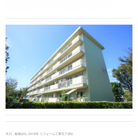
市川・船橋
(
20
)
2019年 リフォーム工事完了
(
85
)