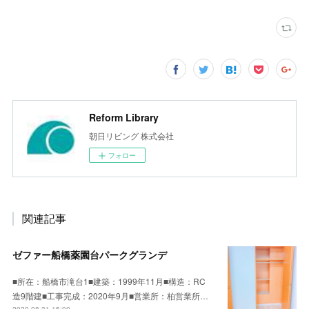
Reform Library
朝日リビング 株式会社
フォロー
関連記事
ゼファー船橋薬園台パークグランデ
■所在：船橋市滝台1■建築：1999年11月■構造：RC
造9階建■工事完成：2020年9月■営業所：柏営業所…