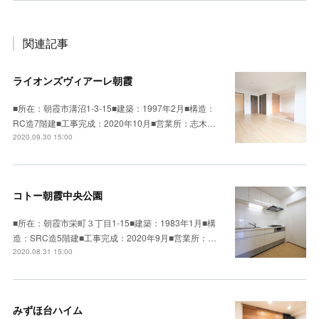
関連記事
ライオンズヴィアーレ朝霞
■所在：朝霞市溝沼1-3-15■建築：1997年2月■構造：
RC造7階建■工事完成：2020年10月■営業所：志木…
2020.09.30 15:00
コトー朝霞中央公園
■所在：朝霞市栄町３丁目1-15■建築：1983年1月■構
造：SRC造5階建■工事完成：2020年9月■営業所：…
2020.08.31 15:00
みずほ台ハイム