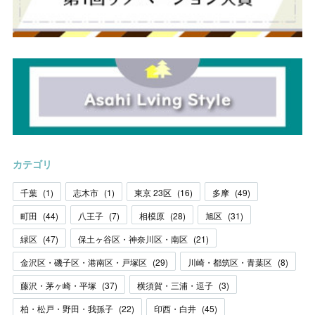
カテゴリ
千葉
(
1
)
志木市
(
1
)
東京 23区
(
16
)
多摩
(
49
)
町田
(
44
)
八王子
(
7
)
相模原
(
28
)
旭区
(
31
)
緑区
(
47
)
保土ヶ谷区・神奈川区・南区
(
21
)
金沢区・磯子区・港南区・戸塚区
(
29
)
川崎・都筑区・青葉区
(
8
)
藤沢・茅ヶ崎・平塚
(
37
)
横須賀・三浦・逗子
(
3
)
柏・松戸・野田・我孫子
(
22
)
印西・白井
(
45
)