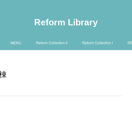
Reform Library
MENU
Reform Collection Ⅱ
Reform Collection Ⅰ
R
号棟