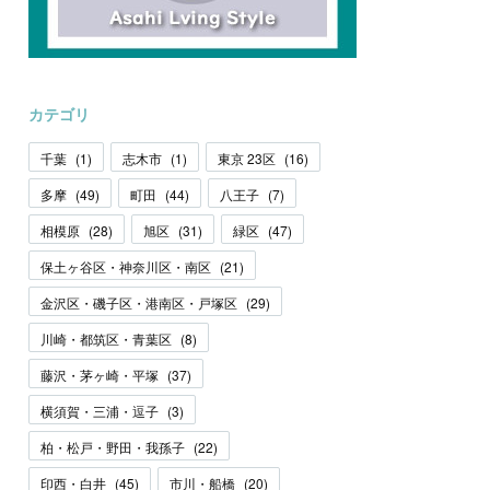
カテゴリ
千葉
(
1
)
志木市
(
1
)
東京 23区
(
16
)
多摩
(
49
)
町田
(
44
)
八王子
(
7
)
相模原
(
28
)
旭区
(
31
)
緑区
(
47
)
保土ヶ谷区・神奈川区・南区
(
21
)
金沢区・磯子区・港南区・戸塚区
(
29
)
川崎・都筑区・青葉区
(
8
)
藤沢・茅ヶ崎・平塚
(
37
)
横須賀・三浦・逗子
(
3
)
柏・松戸・野田・我孫子
(
22
)
印西・白井
(
45
)
市川・船橋
(
20
)