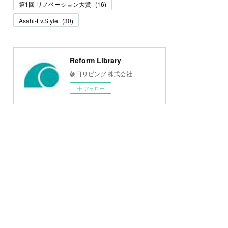
第1回 リノベーション大賞
(
16
)
Asahi-Lv.Style
(
30
)
Reform Library
朝日リビング 株式会社
フォロー