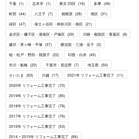
千葉
(
1
)
志木市
(
1
)
東京 23区
(
16
)
多摩
(
49
)
町田
(
44
)
八王子
(
7
)
相模原
(
28
)
旭区
(
31
)
緑区
(
47
)
保土ヶ谷区・神奈川区・南区
(
21
)
金沢区・磯子区・港南区・戸塚区
(
29
)
川崎・都筑区・青葉区
(
8
)
藤沢・茅ヶ崎・平塚
(
37
)
横須賀・三浦・逗子
(
3
)
柏・松戸・野田・我孫子
(
22
)
印西・白井
(
45
)
市川・船橋
(
20
)
千葉市・習志野
(
7
)
埼玉県
(
50
)
さいたま
(
63
)
川越
(
17
)
2021年 リフォーム工事完了
(
11
)
2020年 リフォーム工事完了
(
70
)
2019年 リフォーム工事完了
(
85
)
2018年 リフォーム工事完了
(
78
)
2017年 リフォーム工事完了
(
76
)
2016年 リフォーム工事完了
(
53
)
2014 ~ 2015年 リフォーム工事完了
(
84
)