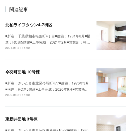
関連記事
北柏ライフタウン4-7街区
■所在：千葉県柏市松葉町4丁目■建築：1981年8月■構
造：RC造5階建■工事完成：2021年2月■営業所：柏…
2021.01.31 15:00
今羽町団地 10号棟
■所在：さいたま市北区今羽町477■建築：1976年3月
■構造：RC造5階建■工事完成：2020年9月■営業所…
2020.08.31 15:00
東新井団地 3号棟
■所在：さいたま市見沼区東新井710-50■建築：1980