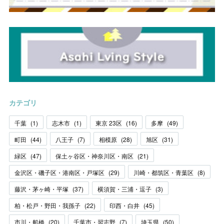
カテゴリ
千葉
(
1
)
志木市
(
1
)
東京 23区
(
16
)
多摩
(
49
)
町田
(
44
)
八王子
(
7
)
相模原
(
28
)
旭区
(
31
)
緑区
(
47
)
保土ヶ谷区・神奈川区・南区
(
21
)
金沢区・磯子区・港南区・戸塚区
(
29
)
川崎・都筑区・青葉区
(
8
)
藤沢・茅ヶ崎・平塚
(
37
)
横須賀・三浦・逗子
(
3
)
柏・松戸・野田・我孫子
(
22
)
印西・白井
(
45
)
市川・船橋
(
20
)
千葉市・習志野
(
7
)
埼玉県
(
50
)