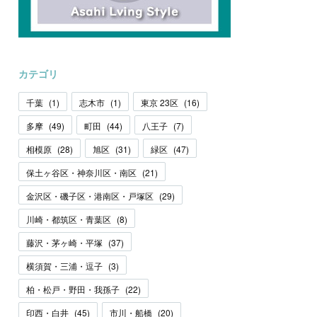
カテゴリ
千葉
(
1
)
志木市
(
1
)
東京 23区
(
16
)
多摩
(
49
)
町田
(
44
)
八王子
(
7
)
相模原
(
28
)
旭区
(
31
)
緑区
(
47
)
保土ヶ谷区・神奈川区・南区
(
21
)
金沢区・磯子区・港南区・戸塚区
(
29
)
川崎・都筑区・青葉区
(
8
)
藤沢・茅ヶ崎・平塚
(
37
)
横須賀・三浦・逗子
(
3
)
柏・松戸・野田・我孫子
(
22
)
印西・白井
(
45
)
市川・船橋
(
20
)