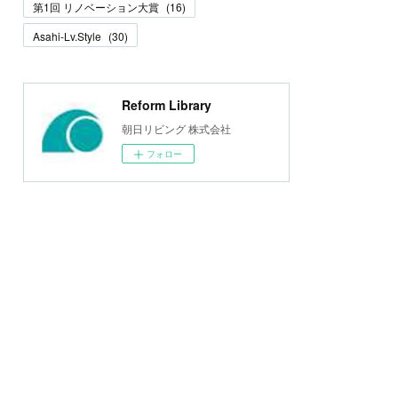
第1回 リノベーション大賞
(
16
)
Asahi-Lv.Style
(
30
)
Reform Library
朝日リビング 株式会社
フォロー