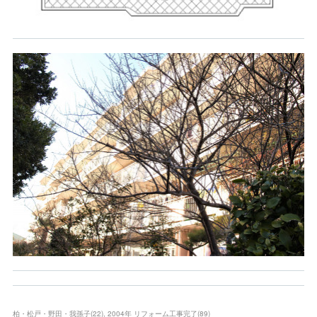
柏・松戸・野田・我孫子
(
22
)
2004年 リフォーム工事完了
(
89
)