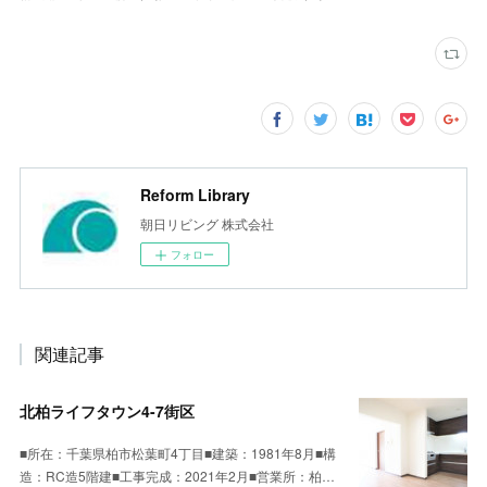
Reform Library
朝日リビング 株式会社
フォロー
関連記事
北柏ライフタウン4-7街区
■所在：千葉県柏市松葉町4丁目■建築：1981年8月■構
造：RC造5階建■工事完成：2021年2月■営業所：柏…