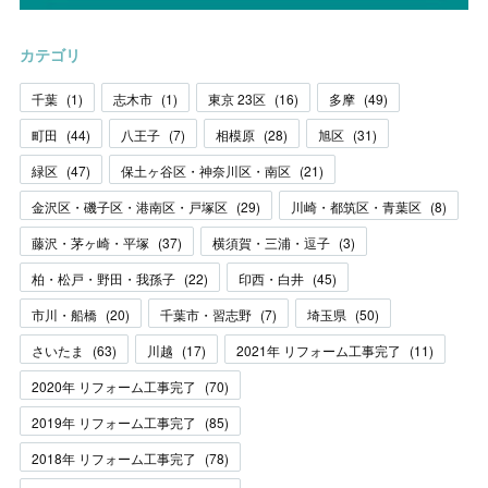
カテゴリ
千葉
(
1
)
志木市
(
1
)
東京 23区
(
16
)
多摩
(
49
)
町田
(
44
)
八王子
(
7
)
相模原
(
28
)
旭区
(
31
)
緑区
(
47
)
保土ヶ谷区・神奈川区・南区
(
21
)
金沢区・磯子区・港南区・戸塚区
(
29
)
川崎・都筑区・青葉区
(
8
)
藤沢・茅ヶ崎・平塚
(
37
)
横須賀・三浦・逗子
(
3
)
柏・松戸・野田・我孫子
(
22
)
印西・白井
(
45
)
市川・船橋
(
20
)
千葉市・習志野
(
7
)
埼玉県
(
50
)
さいたま
(
63
)
川越
(
17
)
2021年 リフォーム工事完了
(
11
)
2020年 リフォーム工事完了
(
70
)
2019年 リフォーム工事完了
(
85
)
2018年 リフォーム工事完了
(
78
)