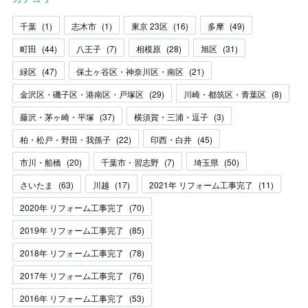
千葉
(
1
)
志木市
(
1
)
東京 23区
(
16
)
多摩
(
49
)
町田
(
44
)
八王子
(
7
)
相模原
(
28
)
旭区
(
31
)
緑区
(
47
)
保土ヶ谷区・神奈川区・南区
(
21
)
金沢区・磯子区・港南区・戸塚区
(
29
)
川崎・都筑区・青葉区
(
8
)
藤沢・茅ヶ崎・平塚
(
37
)
横須賀・三浦・逗子
(
3
)
柏・松戸・野田・我孫子
(
22
)
印西・白井
(
45
)
市川・船橋
(
20
)
千葉市・習志野
(
7
)
埼玉県
(
50
)
さいたま
(
63
)
川越
(
17
)
2021年 リフォーム工事完了
(
11
)
2020年 リフォーム工事完了
(
70
)
2019年 リフォーム工事完了
(
85
)
2018年 リフォーム工事完了
(
78
)
2017年 リフォーム工事完了
(
76
)
2016年 リフォーム工事完了
(
53
)