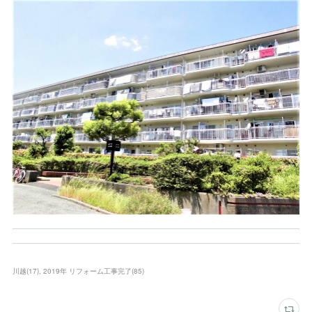
川越
(
17
)
2019年 リフォーム工事完了
(
85
)