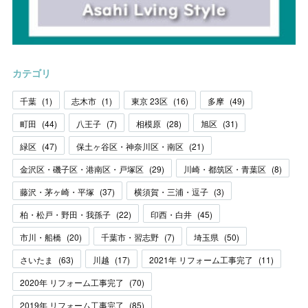
カテゴリ
千葉
(
1
)
志木市
(
1
)
東京 23区
(
16
)
多摩
(
49
)
町田
(
44
)
八王子
(
7
)
相模原
(
28
)
旭区
(
31
)
緑区
(
47
)
保土ヶ谷区・神奈川区・南区
(
21
)
金沢区・磯子区・港南区・戸塚区
(
29
)
川崎・都筑区・青葉区
(
8
)
藤沢・茅ヶ崎・平塚
(
37
)
横須賀・三浦・逗子
(
3
)
柏・松戸・野田・我孫子
(
22
)
印西・白井
(
45
)
市川・船橋
(
20
)
千葉市・習志野
(
7
)
埼玉県
(
50
)
さいたま
(
63
)
川越
(
17
)
2021年 リフォーム工事完了
(
11
)
2020年 リフォーム工事完了
(
70
)
2019年 リフォーム工事完了
(
85
)