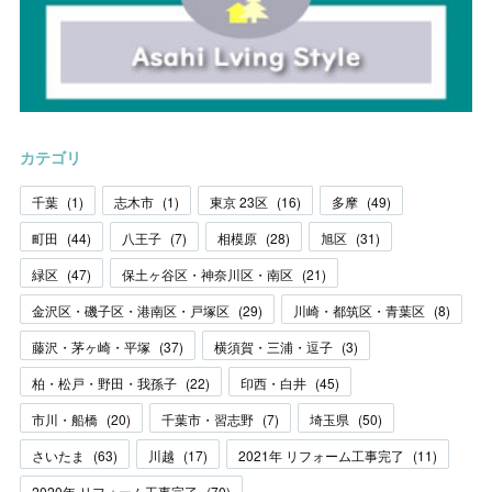
カテゴリ
千葉
(
1
)
志木市
(
1
)
東京 23区
(
16
)
多摩
(
49
)
町田
(
44
)
八王子
(
7
)
相模原
(
28
)
旭区
(
31
)
緑区
(
47
)
保土ヶ谷区・神奈川区・南区
(
21
)
金沢区・磯子区・港南区・戸塚区
(
29
)
川崎・都筑区・青葉区
(
8
)
藤沢・茅ヶ崎・平塚
(
37
)
横須賀・三浦・逗子
(
3
)
柏・松戸・野田・我孫子
(
22
)
印西・白井
(
45
)
市川・船橋
(
20
)
千葉市・習志野
(
7
)
埼玉県
(
50
)
さいたま
(
63
)
川越
(
17
)
2021年 リフォーム工事完了
(
11
)
2020年 リフォーム工事完了
(
70
)