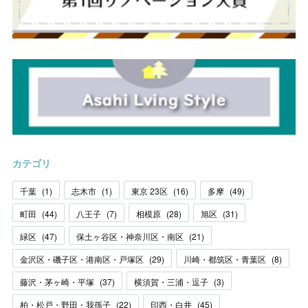
カテゴリ
千葉
(
1
)
志木市
(
1
)
東京 23区
(
16
)
多摩
(
49
)
町田
(
44
)
八王子
(
7
)
相模原
(
28
)
旭区
(
31
)
緑区
(
47
)
保土ヶ谷区・神奈川区・南区
(
21
)
金沢区・磯子区・港南区・戸塚区
(
29
)
川崎・都筑区・青葉区
(
8
)
藤沢・茅ヶ崎・平塚
(
37
)
横須賀・三浦・逗子
(
3
)
柏・松戸・野田・我孫子
(
22
)
印西・白井
(
45
)