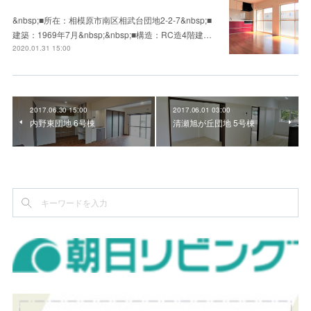
&nbsp;■所在：相模原市南区相武台団地2-2-7&nbsp;■
建築：1969年7月&nbsp;&nbsp;■構造：RC造4階建…
2020.01.31 15:00
2017.06.30 15:00
2017.06.01 03:00
内野東団地 6号棟
清瀬旭が丘団地 5号棟