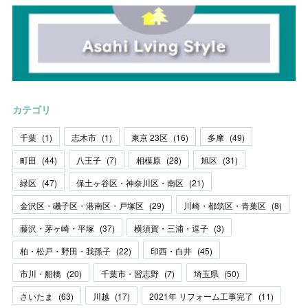
カテゴリ
千葉
(
1
)
志木市
(
1
)
東京 23区
(
16
)
多摩
(
49
)
町田
(
44
)
八王子
(
7
)
相模原
(
28
)
旭区
(
31
)
緑区
(
47
)
保土ヶ谷区・神奈川区・南区
(
21
)
金沢区・磯子区・港南区・戸塚区
(
29
)
川崎・都筑区・青葉区
(
8
)
藤沢・茅ヶ崎・平塚
(
37
)
横須賀・三浦・逗子
(
3
)
柏・松戸・野田・我孫子
(
22
)
印西・白井
(
45
)
市川・船橋
(
20
)
千葉市・習志野
(
7
)
埼玉県
(
50
)
さいたま
(
63
)
川越
(
17
)
2021年 リフォーム工事完了
(
11
)