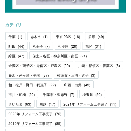
カテゴリ
千葉
(
1
)
志木市
(
1
)
東京 23区
(
16
)
多摩
(
49
)
町田
(
44
)
八王子
(
7
)
相模原
(
28
)
旭区
(
31
)
緑区
(
47
)
保土ヶ谷区・神奈川区・南区
(
21
)
金沢区・磯子区・港南区・戸塚区
(
29
)
川崎・都筑区・青葉区
(
8
)
藤沢・茅ヶ崎・平塚
(
37
)
横須賀・三浦・逗子
(
3
)
柏・松戸・野田・我孫子
(
22
)
印西・白井
(
45
)
市川・船橋
(
20
)
千葉市・習志野
(
7
)
埼玉県
(
50
)
さいたま
(
63
)
川越
(
17
)
2021年 リフォーム工事完了
(
11
)
2020年 リフォーム工事完了
(
70
)
2019年 リフォーム工事完了
(
85
)