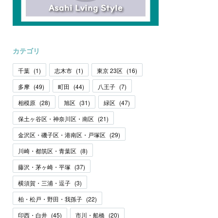
カテゴリ
千葉
(
1
)
志木市
(
1
)
東京 23区
(
16
)
多摩
(
49
)
町田
(
44
)
八王子
(
7
)
相模原
(
28
)
旭区
(
31
)
緑区
(
47
)
保土ヶ谷区・神奈川区・南区
(
21
)
金沢区・磯子区・港南区・戸塚区
(
29
)
川崎・都筑区・青葉区
(
8
)
藤沢・茅ヶ崎・平塚
(
37
)
横須賀・三浦・逗子
(
3
)
柏・松戸・野田・我孫子
(
22
)
印西・白井
(
45
)
市川・船橋
(
20
)