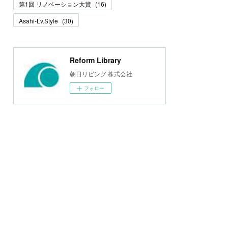
第1回 リノベーション大賞
(
16
)
Asahi-Lv.Style
(
30
)
Reform Library
朝日リビング 株式会社
フォロー