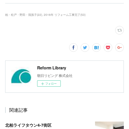
柏・松戸・野田・我孫子
(
22
)
2016年 リフォーム工事完了
(
53
)
Reform Library
朝日リビング 株式会社
フォロー
関連記事
北柏ライフタウン4-7街区