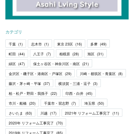
カテゴリ
千葉
(
1
)
志木市
(
1
)
東京 23区
(
16
)
多摩
(
49
)
町田
(
44
)
八王子
(
7
)
相模原
(
28
)
旭区
(
31
)
緑区
(
47
)
保土ヶ谷区・神奈川区・南区
(
21
)
金沢区・磯子区・港南区・戸塚区
(
29
)
川崎・都筑区・青葉区
(
8
)
藤沢・茅ヶ崎・平塚
(
37
)
横須賀・三浦・逗子
(
3
)
柏・松戸・野田・我孫子
(
22
)
印西・白井
(
45
)
市川・船橋
(
20
)
千葉市・習志野
(
7
)
埼玉県
(
50
)
さいたま
(
63
)
川越
(
17
)
2021年 リフォーム工事完了
(
11
)
2020年 リフォーム工事完了
(
70
)
2019年 リフォーム工事完了
(
85
)