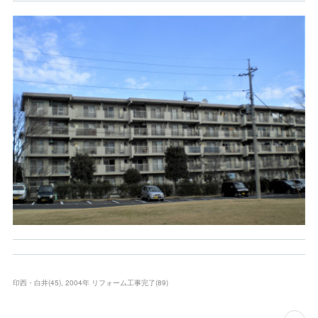
印西・白井
(
45
)
2004年 リフォーム工事完了
(
89
)