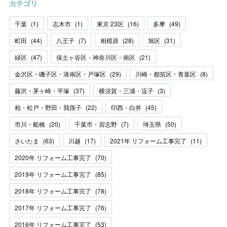
カテゴリ
千葉
(
1
)
志木市
(
1
)
東京 23区
(
16
)
多摩
(
49
)
町田
(
44
)
八王子
(
7
)
相模原
(
28
)
旭区
(
31
)
緑区
(
47
)
保土ヶ谷区・神奈川区・南区
(
21
)
金沢区・磯子区・港南区・戸塚区
(
29
)
川崎・都筑区・青葉区
(
8
)
藤沢・茅ヶ崎・平塚
(
37
)
横須賀・三浦・逗子
(
3
)
柏・松戸・野田・我孫子
(
22
)
印西・白井
(
45
)
市川・船橋
(
20
)
千葉市・習志野
(
7
)
埼玉県
(
50
)
さいたま
(
63
)
川越
(
17
)
2021年 リフォーム工事完了
(
11
)
2020年 リフォーム工事完了
(
70
)
2019年 リフォーム工事完了
(
85
)
2018年 リフォーム工事完了
(
78
)
2017年 リフォーム工事完了
(
76
)
2016年 リフォーム工事完了
(
53
)