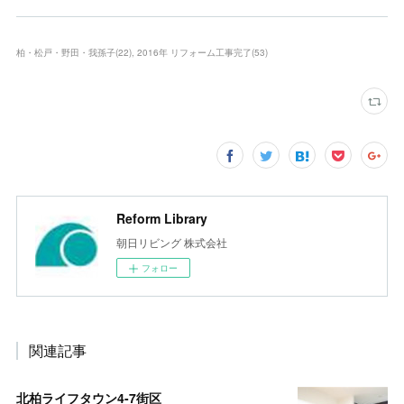
柏・松戸・野田・我孫子
(
22
)
2016年 リフォーム工事完了
(
53
)
Reform Library
朝日リビング 株式会社
フォロー
関連記事
北柏ライフタウン4-7街区