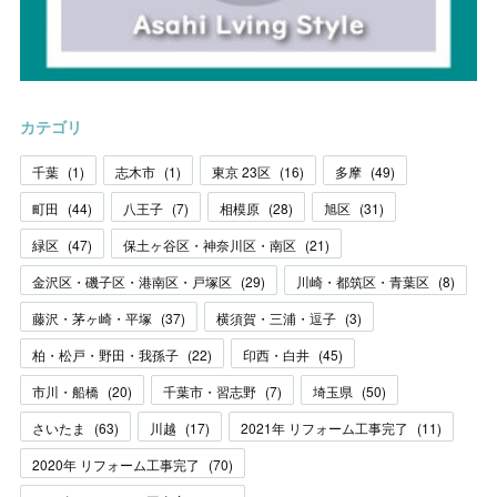
カテゴリ
千葉
(
1
)
志木市
(
1
)
東京 23区
(
16
)
多摩
(
49
)
町田
(
44
)
八王子
(
7
)
相模原
(
28
)
旭区
(
31
)
緑区
(
47
)
保土ヶ谷区・神奈川区・南区
(
21
)
金沢区・磯子区・港南区・戸塚区
(
29
)
川崎・都筑区・青葉区
(
8
)
藤沢・茅ヶ崎・平塚
(
37
)
横須賀・三浦・逗子
(
3
)
柏・松戸・野田・我孫子
(
22
)
印西・白井
(
45
)
市川・船橋
(
20
)
千葉市・習志野
(
7
)
埼玉県
(
50
)
さいたま
(
63
)
川越
(
17
)
2021年 リフォーム工事完了
(
11
)
2020年 リフォーム工事完了
(
70
)