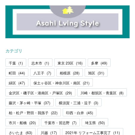
カテゴリ
千葉
(
1
)
志木市
(
1
)
東京 23区
(
16
)
多摩
(
49
)
町田
(
44
)
八王子
(
7
)
相模原
(
28
)
旭区
(
31
)
緑区
(
47
)
保土ヶ谷区・神奈川区・南区
(
21
)
金沢区・磯子区・港南区・戸塚区
(
29
)
川崎・都筑区・青葉区
(
8
)
藤沢・茅ヶ崎・平塚
(
37
)
横須賀・三浦・逗子
(
3
)
柏・松戸・野田・我孫子
(
22
)
印西・白井
(
45
)
市川・船橋
(
20
)
千葉市・習志野
(
7
)
埼玉県
(
50
)
さいたま
(
63
)
川越
(
17
)
2021年 リフォーム工事完了
(
11
)