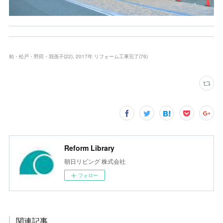
柏・松戸・野田・我孫子
(
22
)
2017年 リフォーム工事完了
(
76
)
Reform Library
朝日リビング 株式会社
フォロー
関連記事