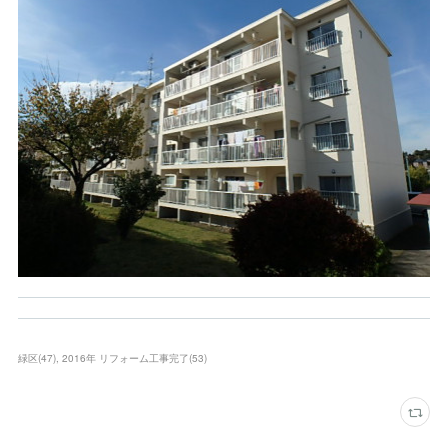
緑区
(
47
)
2016年 リフォーム工事完了
(
53
)