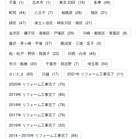
千葉
(
1
)
志木市
(
1
)
東京 23区
(
16
)
多摩
(
49
)
町田
(
44
)
八王子
(
7
)
相模原
(
28
)
旭区
(
31
)
緑区
(
47
)
保土ヶ谷区・神奈川区・南区
(
21
)
金沢区・磯子区・港南区・戸塚区
(
29
)
川崎・都筑区・青葉区
(
8
)
藤沢・茅ヶ崎・平塚
(
37
)
横須賀・三浦・逗子
(
3
)
柏・松戸・野田・我孫子
(
22
)
印西・白井
(
45
)
市川・船橋
(
20
)
千葉市・習志野
(
7
)
埼玉県
(
50
)
さいたま
(
63
)
川越
(
17
)
2021年 リフォーム工事完了
(
11
)
2020年 リフォーム工事完了
(
70
)
2019年 リフォーム工事完了
(
85
)
2018年 リフォーム工事完了
(
78
)
2017年 リフォーム工事完了
(
76
)
2016年 リフォーム工事完了
(
53
)
2014 ~ 2015年 リフォーム工事完了
(
84
)