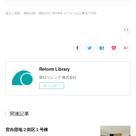
保土ヶ谷区・神奈川区・南区
(
21
)
2018年 リフォーム工事完了
(
78
)
Reform Library
朝日リビング 株式会社
フォロー
関連記事
宮向団地２街区１号棟