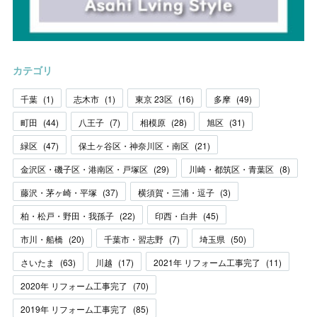
カテゴリ
千葉
(
1
)
志木市
(
1
)
東京 23区
(
16
)
多摩
(
49
)
町田
(
44
)
八王子
(
7
)
相模原
(
28
)
旭区
(
31
)
緑区
(
47
)
保土ヶ谷区・神奈川区・南区
(
21
)
金沢区・磯子区・港南区・戸塚区
(
29
)
川崎・都筑区・青葉区
(
8
)
藤沢・茅ヶ崎・平塚
(
37
)
横須賀・三浦・逗子
(
3
)
柏・松戸・野田・我孫子
(
22
)
印西・白井
(
45
)
市川・船橋
(
20
)
千葉市・習志野
(
7
)
埼玉県
(
50
)
さいたま
(
63
)
川越
(
17
)
2021年 リフォーム工事完了
(
11
)
2020年 リフォーム工事完了
(
70
)
2019年 リフォーム工事完了
(
85
)