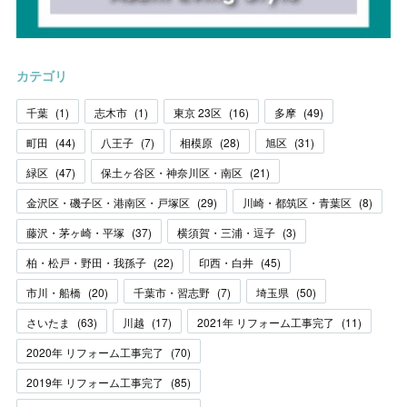
カテゴリ
千葉
(
1
)
志木市
(
1
)
東京 23区
(
16
)
多摩
(
49
)
町田
(
44
)
八王子
(
7
)
相模原
(
28
)
旭区
(
31
)
緑区
(
47
)
保土ヶ谷区・神奈川区・南区
(
21
)
金沢区・磯子区・港南区・戸塚区
(
29
)
川崎・都筑区・青葉区
(
8
)
藤沢・茅ヶ崎・平塚
(
37
)
横須賀・三浦・逗子
(
3
)
柏・松戸・野田・我孫子
(
22
)
印西・白井
(
45
)
市川・船橋
(
20
)
千葉市・習志野
(
7
)
埼玉県
(
50
)
さいたま
(
63
)
川越
(
17
)
2021年 リフォーム工事完了
(
11
)
2020年 リフォーム工事完了
(
70
)
2019年 リフォーム工事完了
(
85
)