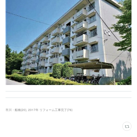
市川・船橋
(
20
)
2017年 リフォーム工事完了
(
76
)