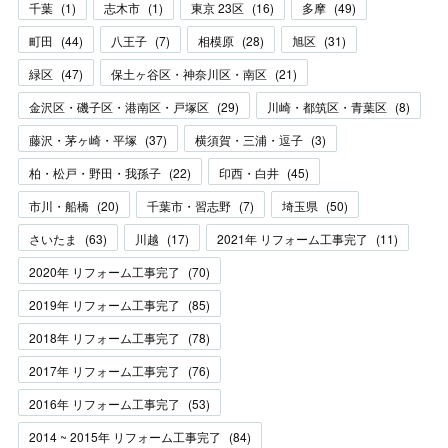
千葉
(
1
)
志木市
(
1
)
東京 23区
(
16
)
多摩
(
49
)
町田
(
44
)
八王子
(
7
)
相模原
(
28
)
旭区
(
31
)
緑区
(
47
)
保土ヶ谷区・神奈川区・南区
(
21
)
金沢区・磯子区・港南区・戸塚区
(
29
)
川崎・都筑区・青葉区
(
8
)
藤沢・茅ヶ崎・平塚
(
37
)
横須賀・三浦・逗子
(
3
)
柏・松戸・野田・我孫子
(
22
)
印西・白井
(
45
)
市川・船橋
(
20
)
千葉市・習志野
(
7
)
埼玉県
(
50
)
さいたま
(
63
)
川越
(
17
)
2021年 リフォーム工事完了
(
11
)
2020年 リフォーム工事完了
(
70
)
2019年 リフォーム工事完了
(
85
)
2018年 リフォーム工事完了
(
78
)
2017年 リフォーム工事完了
(
76
)
2016年 リフォーム工事完了
(
53
)
2014 ~ 2015年 リフォーム工事完了
(
84
)