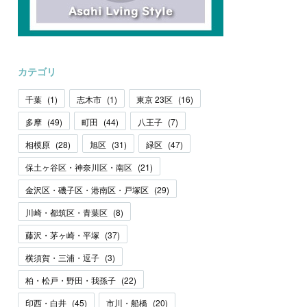
カテゴリ
千葉
(
1
)
志木市
(
1
)
東京 23区
(
16
)
多摩
(
49
)
町田
(
44
)
八王子
(
7
)
相模原
(
28
)
旭区
(
31
)
緑区
(
47
)
保土ヶ谷区・神奈川区・南区
(
21
)
金沢区・磯子区・港南区・戸塚区
(
29
)
川崎・都筑区・青葉区
(
8
)
藤沢・茅ヶ崎・平塚
(
37
)
横須賀・三浦・逗子
(
3
)
柏・松戸・野田・我孫子
(
22
)
印西・白井
(
45
)
市川・船橋
(
20
)