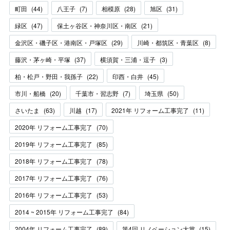
町田
(
44
)
八王子
(
7
)
相模原
(
28
)
旭区
(
31
)
緑区
(
47
)
保土ヶ谷区・神奈川区・南区
(
21
)
金沢区・磯子区・港南区・戸塚区
(
29
)
川崎・都筑区・青葉区
(
8
)
藤沢・茅ヶ崎・平塚
(
37
)
横須賀・三浦・逗子
(
3
)
柏・松戸・野田・我孫子
(
22
)
印西・白井
(
45
)
市川・船橋
(
20
)
千葉市・習志野
(
7
)
埼玉県
(
50
)
さいたま
(
63
)
川越
(
17
)
2021年 リフォーム工事完了
(
11
)
2020年 リフォーム工事完了
(
70
)
2019年 リフォーム工事完了
(
85
)
2018年 リフォーム工事完了
(
78
)
2017年 リフォーム工事完了
(
76
)
2016年 リフォーム工事完了
(
53
)
2014 ~ 2015年 リフォーム工事完了
(
84
)
2004年 リフォーム工事完了
(
89
)
第4回 リノベーション大賞
(
15
)