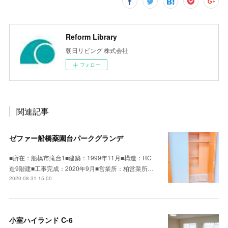
Reform Library
朝日リビング 株式会社
フォロー
関連記事
ゼファー船橋薬園台パークグランデ
■所在：船橋市滝台1■建築：1999年11月■構造：RC
造9階建■工事完成：2020年9月■営業所：柏営業所…
2020.08.31 15:00
小室ハイランド C-6