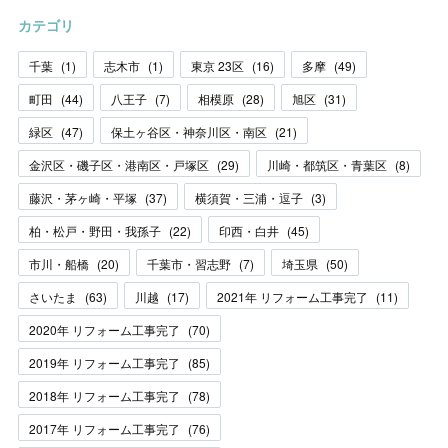
カテゴリ
千葉
(
1
)
志木市
(
1
)
東京 23区
(
16
)
多摩
(
49
)
町田
(
44
)
八王子
(
7
)
相模原
(
28
)
旭区
(
31
)
緑区
(
47
)
保土ヶ谷区・神奈川区・南区
(
21
)
金沢区・磯子区・港南区・戸塚区
(
29
)
川崎・都筑区・青葉区
(
8
)
藤沢・茅ヶ崎・平塚
(
37
)
横須賀・三浦・逗子
(
3
)
柏・松戸・野田・我孫子
(
22
)
印西・白井
(
45
)
市川・船橋
(
20
)
千葉市・習志野
(
7
)
埼玉県
(
50
)
さいたま
(
63
)
川越
(
17
)
2021年 リフォーム工事完了
(
11
)
2020年 リフォーム工事完了
(
70
)
2019年 リフォーム工事完了
(
85
)
2018年 リフォーム工事完了
(
78
)
2017年 リフォーム工事完了
(
76
)