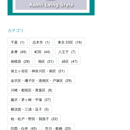
カテゴリ
千葉
(
1
)
志木市
(
1
)
東京 23区
(
16
)
多摩
(
49
)
町田
(
44
)
八王子
(
7
)
相模原
(
28
)
旭区
(
31
)
緑区
(
47
)
保土ヶ谷区・神奈川区・南区
(
21
)
金沢区・磯子区・港南区・戸塚区
(
29
)
川崎・都筑区・青葉区
(
8
)
藤沢・茅ヶ崎・平塚
(
37
)
横須賀・三浦・逗子
(
3
)
柏・松戸・野田・我孫子
(
22
)
印西・白井
(
45
)
市川・船橋
(
20
)