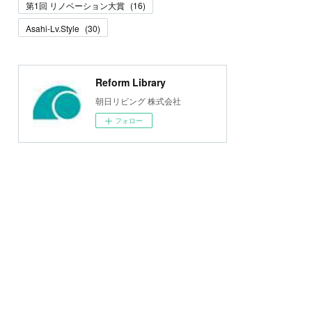
第1回 リノベーション大賞
(
16
)
Asahi-Lv.Style
(
30
)
Reform Library
朝日リビング 株式会社
フォロー