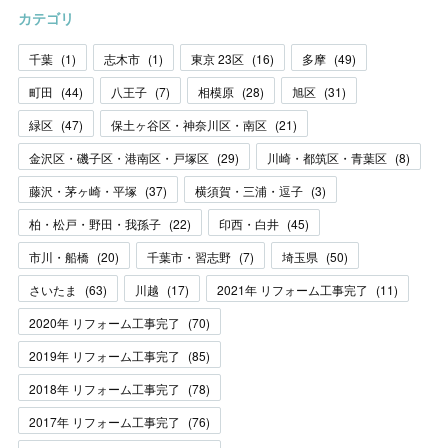
カテゴリ
千葉
(
1
)
志木市
(
1
)
東京 23区
(
16
)
多摩
(
49
)
町田
(
44
)
八王子
(
7
)
相模原
(
28
)
旭区
(
31
)
緑区
(
47
)
保土ヶ谷区・神奈川区・南区
(
21
)
金沢区・磯子区・港南区・戸塚区
(
29
)
川崎・都筑区・青葉区
(
8
)
藤沢・茅ヶ崎・平塚
(
37
)
横須賀・三浦・逗子
(
3
)
柏・松戸・野田・我孫子
(
22
)
印西・白井
(
45
)
市川・船橋
(
20
)
千葉市・習志野
(
7
)
埼玉県
(
50
)
さいたま
(
63
)
川越
(
17
)
2021年 リフォーム工事完了
(
11
)
2020年 リフォーム工事完了
(
70
)
2019年 リフォーム工事完了
(
85
)
2018年 リフォーム工事完了
(
78
)
2017年 リフォーム工事完了
(
76
)