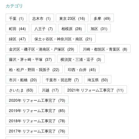
カテゴリ
千葉
(
1
)
志木市
(
1
)
東京 23区
(
16
)
多摩
(
49
)
町田
(
44
)
八王子
(
7
)
相模原
(
28
)
旭区
(
31
)
緑区
(
47
)
保土ヶ谷区・神奈川区・南区
(
21
)
金沢区・磯子区・港南区・戸塚区
(
29
)
川崎・都筑区・青葉区
(
8
)
藤沢・茅ヶ崎・平塚
(
37
)
横須賀・三浦・逗子
(
3
)
柏・松戸・野田・我孫子
(
22
)
印西・白井
(
45
)
市川・船橋
(
20
)
千葉市・習志野
(
7
)
埼玉県
(
50
)
さいたま
(
63
)
川越
(
17
)
2021年 リフォーム工事完了
(
11
)
2020年 リフォーム工事完了
(
70
)
2019年 リフォーム工事完了
(
85
)
2018年 リフォーム工事完了
(
78
)
2017年 リフォーム工事完了
(
76
)