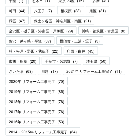
千葉
(
1
)
志木市
(
1
)
東京 23区
(
16
)
多摩
(
49
)
町田
(
44
)
八王子
(
7
)
相模原
(
28
)
旭区
(
31
)
緑区
(
47
)
保土ヶ谷区・神奈川区・南区
(
21
)
金沢区・磯子区・港南区・戸塚区
(
29
)
川崎・都筑区・青葉区
(
8
)
藤沢・茅ヶ崎・平塚
(
37
)
横須賀・三浦・逗子
(
3
)
柏・松戸・野田・我孫子
(
22
)
印西・白井
(
45
)
市川・船橋
(
20
)
千葉市・習志野
(
7
)
埼玉県
(
50
)
さいたま
(
63
)
川越
(
17
)
2021年 リフォーム工事完了
(
11
)
2020年 リフォーム工事完了
(
70
)
2019年 リフォーム工事完了
(
85
)
2018年 リフォーム工事完了
(
78
)
2017年 リフォーム工事完了
(
76
)
2016年 リフォーム工事完了
(
53
)
2014 ~ 2015年 リフォーム工事完了
(
84
)