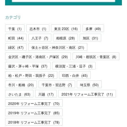
カテゴリ
千葉
(
1
)
志木市
(
1
)
東京 23区
(
16
)
多摩
(
49
)
町田
(
44
)
八王子
(
7
)
相模原
(
28
)
旭区
(
31
)
緑区
(
47
)
保土ヶ谷区・神奈川区・南区
(
21
)
金沢区・磯子区・港南区・戸塚区
(
29
)
川崎・都筑区・青葉区
(
8
)
藤沢・茅ヶ崎・平塚
(
37
)
横須賀・三浦・逗子
(
3
)
柏・松戸・野田・我孫子
(
22
)
印西・白井
(
45
)
市川・船橋
(
20
)
千葉市・習志野
(
7
)
埼玉県
(
50
)
さいたま
(
63
)
川越
(
17
)
2021年 リフォーム工事完了
(
11
)
2020年 リフォーム工事完了
(
70
)
2019年 リフォーム工事完了
(
85
)
2018年 リフォーム工事完了
(
78
)