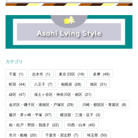
カテゴリ
千葉
(
1
)
志木市
(
1
)
東京 23区
(
16
)
多摩
(
49
)
町田
(
44
)
八王子
(
7
)
相模原
(
28
)
旭区
(
31
)
緑区
(
47
)
保土ヶ谷区・神奈川区・南区
(
21
)
金沢区・磯子区・港南区・戸塚区
(
29
)
川崎・都筑区・青葉区
(
8
)
藤沢・茅ヶ崎・平塚
(
37
)
横須賀・三浦・逗子
(
3
)
柏・松戸・野田・我孫子
(
22
)
印西・白井
(
45
)
市川・船橋
(
20
)
千葉市・習志野
(
7
)
埼玉県
(
50
)