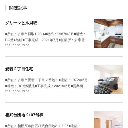
関連記事
グリーンヒル貝取
■所在：多摩市貝取1-28-4■建築：1987年3月■構造：
RC造4階建■工事完成：2021年7月■営業所：多摩営…
2021.06.30 15:00
愛宕２丁目住宅
■所在：多摩市愛宕二丁目２番地１■建築：1972年5月
■構造：RC造5階建■工事完成：2021年6月■営業所…
2021.05.31 15:00
相武台団地 2107号棟
■所在：相模原市南区相武台団地2-1-7-26■建築：