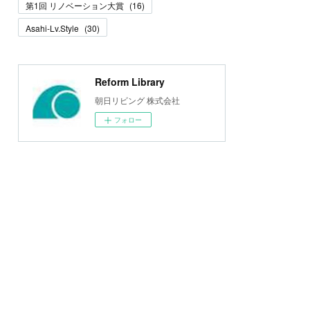
第1回 リノベーション大賞
(
16
)
Asahi-Lv.Style
(
30
)
Reform Library
朝日リビング 株式会社
フォロー