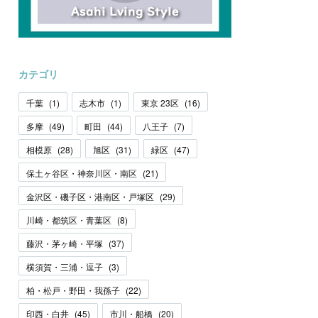
カテゴリ
千葉
(
1
)
志木市
(
1
)
東京 23区
(
16
)
多摩
(
49
)
町田
(
44
)
八王子
(
7
)
相模原
(
28
)
旭区
(
31
)
緑区
(
47
)
保土ヶ谷区・神奈川区・南区
(
21
)
金沢区・磯子区・港南区・戸塚区
(
29
)
川崎・都筑区・青葉区
(
8
)
藤沢・茅ヶ崎・平塚
(
37
)
横須賀・三浦・逗子
(
3
)
柏・松戸・野田・我孫子
(
22
)
印西・白井
(
45
)
市川・船橋
(
20
)