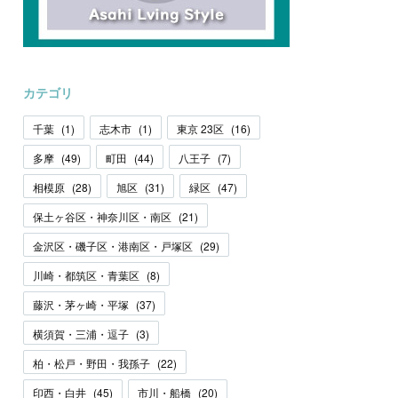
カテゴリ
千葉
(
1
)
志木市
(
1
)
東京 23区
(
16
)
多摩
(
49
)
町田
(
44
)
八王子
(
7
)
相模原
(
28
)
旭区
(
31
)
緑区
(
47
)
保土ヶ谷区・神奈川区・南区
(
21
)
金沢区・磯子区・港南区・戸塚区
(
29
)
川崎・都筑区・青葉区
(
8
)
藤沢・茅ヶ崎・平塚
(
37
)
横須賀・三浦・逗子
(
3
)
柏・松戸・野田・我孫子
(
22
)
印西・白井
(
45
)
市川・船橋
(
20
)