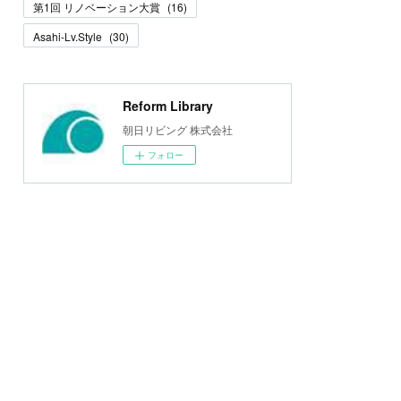
第1回 リノベーション大賞
(
16
)
Asahi-Lv.Style
(
30
)
Reform Library
朝日リビング 株式会社
フォロー